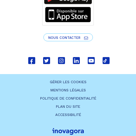
NOUS CONTACTER
Lien
Lien
Lien
Lien
Lien
Lien
vers
vers
vers
vers
vers
vers
le
le
le
le
la
le
GÉRER LES COOKIES
compte
compte
compte
compte
chaîne
compte
MENTIONS LÉGALES
Facebook
Twitter
Instagram
Linkedin
Youtube
tiktok
POLITIQUE DE CONFIDENTIALITÉ
PLAN DU SITE
ACCESSIBILITÉ