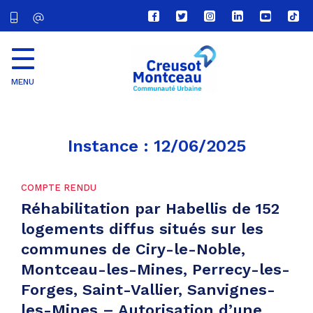
Lien
Lien
Lien
Lien
Lien
Lien
vers
vers
vers
vers
vers
vers
le
le
le
le
la
le
compte
compte
compte
compte
chaîne
com
Facebook
Twitter
Instagram
Linkedin
Youtube
tikt
MENU
CU
Creusot
Montceau
Instance :
12/06/2025
COMPTE RENDU
Réhabilitation par Habellis de 152
logements diffus situés sur les
communes de Ciry-le-Noble,
Montceau-les-Mines, Perrecy-les-
Forges, Saint-Vallier, Sanvignes-
les-Mines – Autorisation d’une