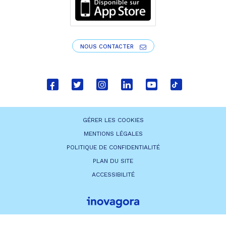
NOUS CONTACTER
Lien
Lien
Lien
Lien
Lien
Lien
vers
vers
vers
vers
vers
vers
le
le
le
le
la
le
GÉRER LES COOKIES
compte
compte
compte
compte
chaîne
compte
MENTIONS LÉGALES
Facebook
Twitter
Instagram
Linkedin
Youtube
tiktok
POLITIQUE DE CONFIDENTIALITÉ
PLAN DU SITE
ACCESSIBILITÉ