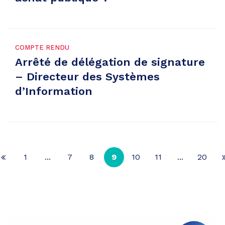
COMPTE RENDU
Arrêté de délégation de signature
– Directeur des Systèmes
d’Information
1
...
7
8
9
10
11
...
20
Page
précédente