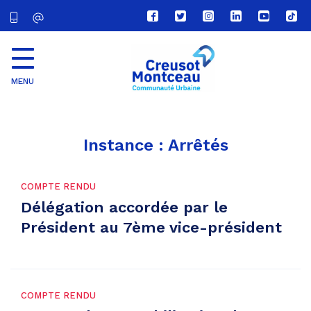
Lien
Lien
Lien
Lien
Lien
Lien
vers
vers
vers
vers
vers
vers
le
le
le
le
la
le
compte
compte
compte
compte
chaîne
com
Facebook
Twitter
Instagram
Linkedin
Youtube
tikt
MENU
CU
Creusot
Montceau
Instance :
Arrêtés
COMPTE RENDU
Délégation accordée par le
Président au 7ème vice-président
COMPTE RENDU