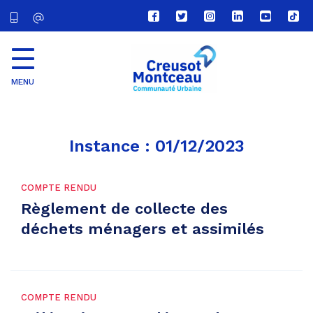
Lien
Lien
Lien
Lien
Lien
Lien
vers
vers
vers
vers
vers
vers
le
le
le
le
la
le
compte
compte
compte
compte
chaîne
com
Facebook
Twitter
Instagram
Linkedin
Youtube
tikt
MENU
CU
Creusot
Montceau
Instance :
01/12/2023
COMPTE RENDU
Règlement de collecte des
déchets ménagers et assimilés
COMPTE RENDU