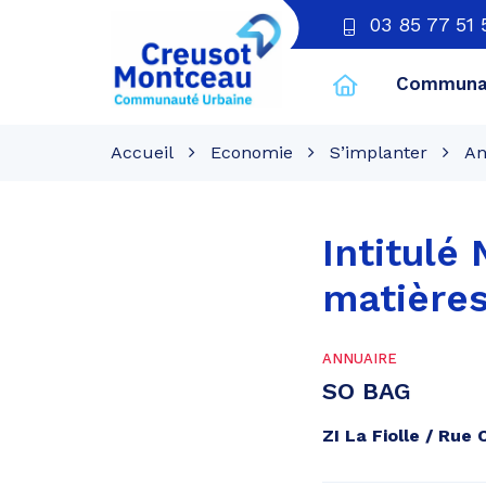
03 85 77 51 
Communau
CU
Creusot
Accueil
Economie
S’implanter
An
Montceau
Intitulé
matières
ANNUAIRE
SO BAG
ZI La Fiolle / Ru