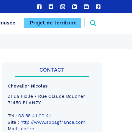
Lien
Lien
Lien
Lien
Lien
Lien
vers
vers
vers
vers
vers
vers
le
le
le
le
la
le
Recherche
musée
Projet de territoire
compte
compte
compte
compte
chaîne
compte
Facebook
Twitter
Instagram
Linkedin
Youtube
tiktok
FERMER
CONTACT
Chevalier Nicolas
ZI La Fiolle / Rue Claude Boucher
71450 BLANZY
Tél :
03 58 41 00 41
Site :
http://www.sobagfrance.com
Mail :
écrire