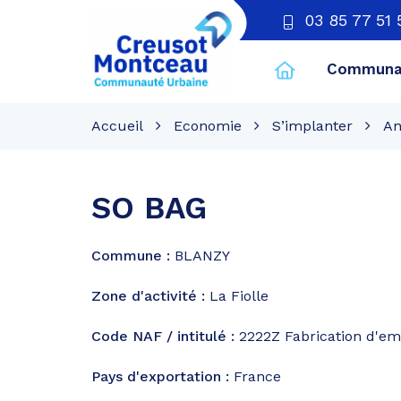
03 85 77 51 
Communau
CU
Creusot
Accueil
Economie
S’implanter
An
Montceau
SO BAG
Commune :
BLANZY
Zone d'activité :
La Fiolle
Code NAF / intitulé :
2222Z
Fabrication d'em
Pays d'exportation :
France