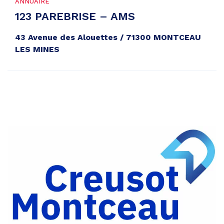
ANNUAIRE
123 PAREBRISE – AMS
43 Avenue des Alouettes / 71300 MONTCEAU
LES MINES