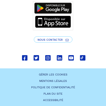
NOUS CONTACTER
Lien
Lien
Lien
Lien
Lien
Lien
vers
vers
vers
vers
vers
vers
le
le
le
le
la
le
GÉRER LES COOKIES
compte
compte
compte
compte
chaîne
compte
MENTIONS LÉGALES
Facebook
Twitter
Instagram
Linkedin
Youtube
tiktok
POLITIQUE DE CONFIDENTIALITÉ
PLAN DU SITE
ACCESSIBILITÉ