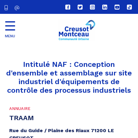
Lien
Lien
Lien
Lien
Lien
Lien
vers
vers
vers
vers
vers
vers
le
le
le
le
la
le
compte
compte
compte
compte
chaîne
com
Facebook
Twitter
Instagram
Linkedin
Youtube
tikt
MENU
CU
Creusot
Montceau
Intitulé NAF :
Conception
d'ensemble et assemblage sur site
industriel d'équipements de
contrôle des processus industriels
ANNUAIRE
TRAAM
Rue du Guide / Plaine des Riaux 71200 LE
CREUSOT