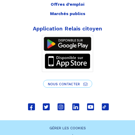
Offres d’emploi
Marchés publics
Application Relais citoyen
NOUS CONTACTER
Lien
Lien
Lien
Lien
Lien
Lien
vers
vers
vers
vers
vers
vers
le
le
le
le
la
le
GÉRER LES COOKIES
compte
compte
compte
compte
chaîne
compte