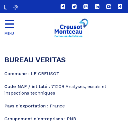
Lien
Lien
Lien
Lien
Lien
Lien
vers
vers
vers
vers
vers
vers
le
le
le
le
la
le
compte
compte
compte
compte
chaîne
com
Facebook
Twitter
Instagram
Linkedin
Youtube
tikt
MENU
CU
Creusot
Montceau
BUREAU VERITAS
Commune :
LE CREUSOT
Code NAF / intitulé :
7120B
Analyses, essais et
inspections techniques
Pays d'exportation :
France
Groupement d'entreprises :
PNB