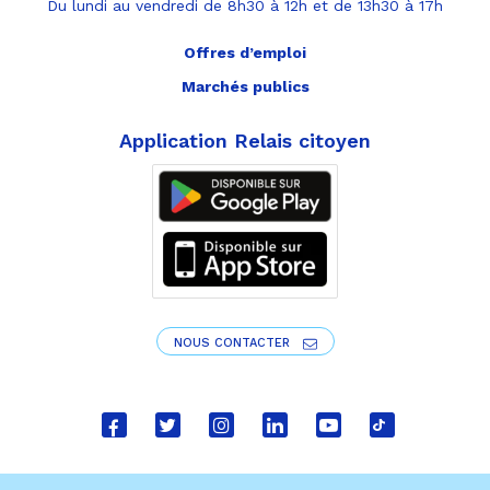
Du lundi au vendredi de 8h30 à 12h et de 13h30 à 17h
Offres d’emploi
Marchés publics
Application Relais citoyen
NOUS CONTACTER
Lien
Lien
Lien
Lien
Lien
Lien
vers
vers
vers
vers
vers
vers
le
le
le
le
la
le