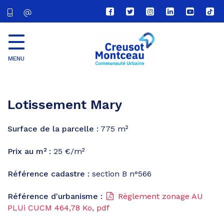
Lien
Lien
Lien
Lien
Lien
Lien
vers
vers
vers
vers
vers
vers
le
le
le
le
la
le
compte
compte
compte
compte
chaîne
com
Facebook
Twitter
Instagram
Linkedin
Youtube
tikt
MENU
CU
Creusot
Montceau
Lotissement Mary
Surface de la parcelle :
775 m²
Prix au m² :
25 €/m²
Référence cadastre :
section B n°566
Référence d'urbanisme :
Règlement zonage AU
PLUi CUCM
464,78
Ko
, pdf