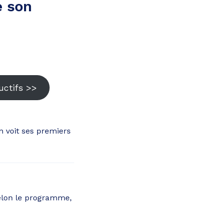
e son
uctifs >>
n voit ses premiers
 selon le programme,