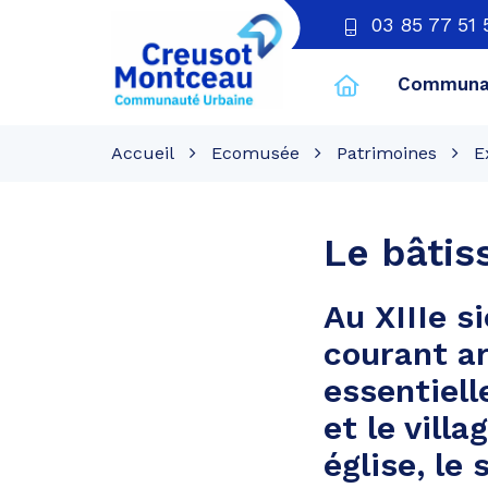
03 85 77 51 
Communau
CU
Creusot
Accueil
Ecomusée
Patrimoines
E
Montceau
Le bâtis
Au XIIIe si
courant ar
essentiell
et le vill
église, le