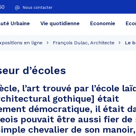
50
Nous contacter
té Urbaine
Vie quotidienne
Economie
Eco
xpositions en ligne
François Dulac, Architecte
Le b
seur d’écoles
ècle, l’art trouvé par l’école laï
chitectural gothique] était
ement démocratique, il était d
ageois pouvait être aussi fier de
 simple chevalier de son manoir,