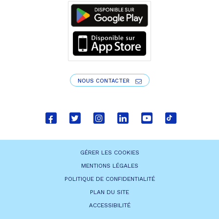
NOUS CONTACTER
Lien
Lien
Lien
Lien
Lien
Lien
vers
vers
vers
vers
vers
vers
le
le
le
le
la
le
GÉRER LES COOKIES
compte
compte
compte
compte
chaîne
compte
MENTIONS LÉGALES
Facebook
Twitter
Instagram
Linkedin
Youtube
tiktok
POLITIQUE DE CONFIDENTIALITÉ
PLAN DU SITE
ACCESSIBILITÉ