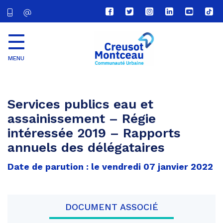
Lien
Lien
Lien
Lien
Lien
Lien
vers
vers
vers
vers
vers
vers
le
le
le
le
la
le
compte
compte
compte
compte
chaîne
com
Facebook
Twitter
Instagram
Linkedin
Youtube
tikt
MENU
CU
Creusot
Montceau
Services publics eau et
assainissement – Régie
intéressée 2019 – Rapports
annuels des délégataires
Date de parution : le vendredi 07 janvier 2022
DOCUMENT ASSOCIÉ