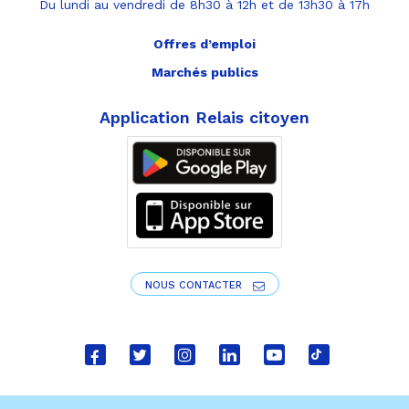
Du lundi au vendredi de 8h30 à 12h et de 13h30 à 17h
Offres d’emploi
Marchés publics
Application Relais citoyen
NOUS CONTACTER
Lien
Lien
Lien
Lien
Lien
Lien
vers
vers
vers
vers
vers
vers
le
le
le
le
la
le