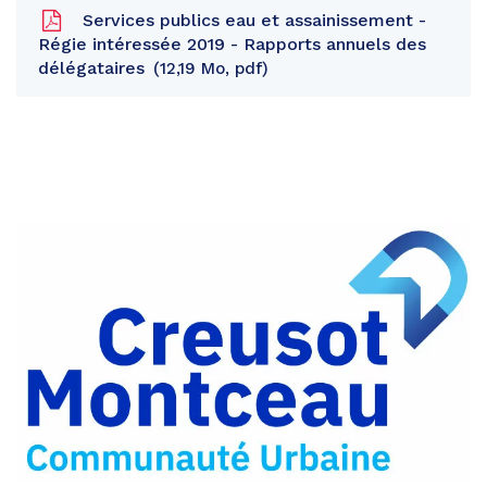
Services publics eau et assainissement -
Régie intéressée 2019 - Rapports annuels des
délégataires
12,19 Mo, pdf
Partager
sur
Partager
Facebook
sur
Partager
Twitter
par
e-
mail