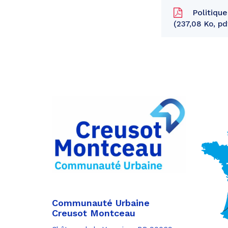
Politique
237,08 Ko, pd
Partager
sur
Partager
Facebook
sur
Partager
Twitter
par
e-
mail
Communauté Urbaine
Creusot Montceau