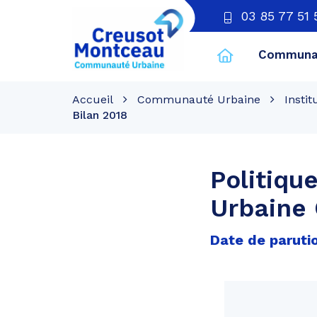
03 85 77 51 
Communau
CU
Creusot
Accueil
Communauté Urbaine
Instit
Montceau
Bilan 2018
Politiqu
Urbaine 
Date de parutio