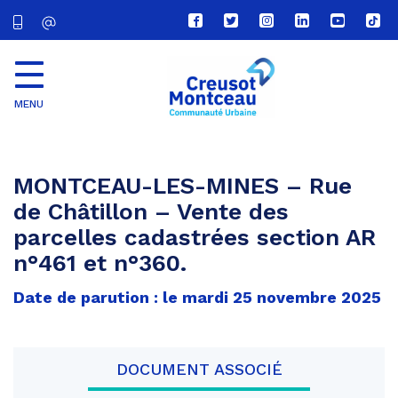
Lien
Lien
Lien
Lien
Lien
Lien
vers
vers
vers
vers
vers
vers
le
le
le
le
la
le
compte
compte
compte
compte
chaîne
com
Facebook
Twitter
Instagram
Linkedin
Youtube
tikt
MENU
CU
Creusot
Montceau
MONTCEAU-LES-MINES – Rue
de Châtillon – Vente des
parcelles cadastrées section AR
n°461 et n°360.
Date de parution : le mardi 25 novembre 2025
DOCUMENT ASSOCIÉ