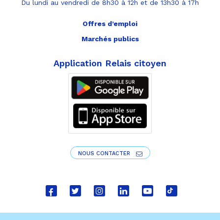
Du lundi au vendredi de 8h30 à 12h et de 13h30 à 17h
Offres d’emploi
Marchés publics
Application Relais citoyen
NOUS CONTACTER
Lien
Lien
Lien
Lien
Lien
Lien
vers
vers
vers
vers
vers
vers
le
le
le
le
la
le