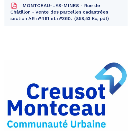
MONTCEAU-LES-MINES - Rue de
Châtillon - Vente des parcelles cadastrées
section AR n°461 et n°360.
858,53 Ko, pdf
Partager
sur
Partager
Facebook
sur
Partager
Twitter
par
e-
mail