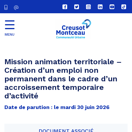
Lien
Lien
Lien
Lien
Lien
Lien
vers
vers
vers
vers
vers
vers
le
le
le
le
la
le
compte
compte
compte
compte
chaîne
com
Facebook
Twitter
Instagram
Linkedin
Youtube
tikt
MENU
CU
Creusot
Montceau
Mission animation territoriale –
Création d’un emploi non
permanent dans le cadre d’un
accroissement temporaire
d’activité
Date de parution : le mardi 30 juin 2026
DOCUMENT ASSOCIÉ