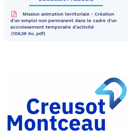
Mission animation territoriale - Création
d'un emploi non permanent dans le cadre d'un
accroissement temporaire d'activité
106,58 Ko, pdf
Partager
sur
Partager
Facebook
sur
Partager
Twitter
par
e-