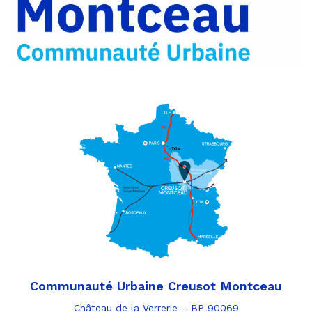
par
e-
mail
Communauté Urbaine Creusot Montceau
Château de la Verrerie – BP 90069