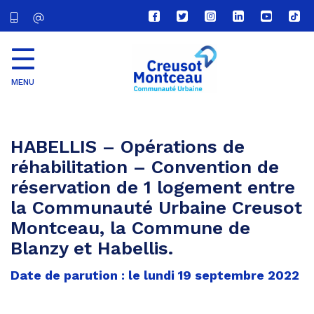
Lien
Lien
Lien
Lien
Lien
Lien
vers
vers
vers
vers
vers
vers
le
le
le
le
la
le
compte
compte
compte
compte
chaîne
com
Facebook
Twitter
Instagram
Linkedin
Youtube
tikt
MENU
CU
Creusot
Montceau
HABELLIS – Opérations de
réhabilitation – Convention de
réservation de 1 logement entre
la Communauté Urbaine Creusot
Montceau, la Commune de
Blanzy et Habellis.
Date de parution : le lundi 19 septembre 2022