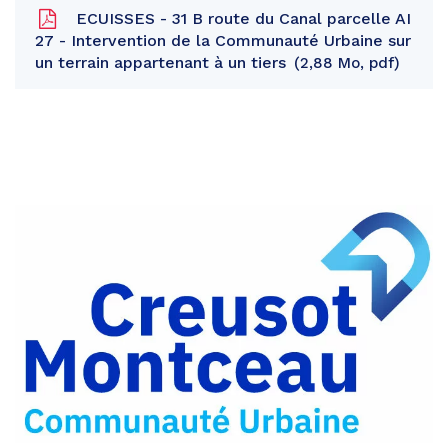
ECUISSES - 31 B route du Canal parcelle AI
27 - Intervention de la Communauté Urbaine sur
un terrain appartenant à un tiers
2,88 Mo, pdf
Partager
sur
Partager
Facebook
sur
Partager
Twitter
par
e-
mail