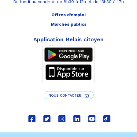
Du lundi au vendredi de 8h30 à 12h et de 13h30 à 17h
Offres d’emploi
Marchés publics
Application Relais citoyen
NOUS CONTACTER
Lien
Lien
Lien
Lien
Lien
Lien
vers
vers
vers
vers
vers
vers
le
le
le
le
la
le