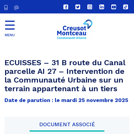
Lien
Lien
Lien
Lien
Lien
Lien
vers
vers
vers
vers
vers
vers
le
le
le
le
la
le
compte
compte
compte
compte
chaîne
com
Facebook
Twitter
Instagram
Linkedin
Youtube
tikt
MENU
CU
Creusot
Montceau
ECUISSES – 31 B route du Canal
parcelle AI 27 – Intervention de
la Communauté Urbaine sur un
terrain appartenant à un tiers
Date de parution : le mardi 25 novembre 2025
DOCUMENT ASSOCIÉ