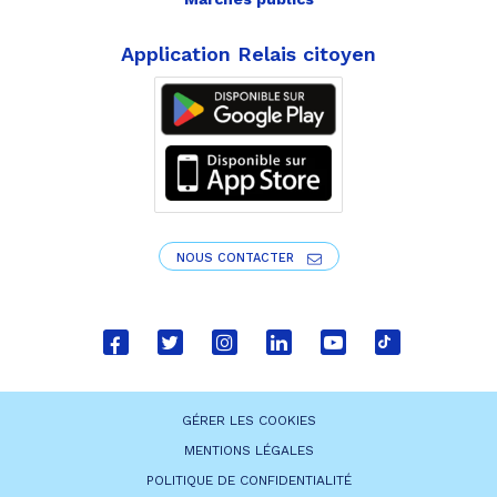
Application Relais citoyen
NOUS CONTACTER
Lien
Lien
Lien
Lien
Lien
Lien
vers
vers
vers
vers
vers
vers
le
le
le
le
la
le
GÉRER LES COOKIES
compte
compte
compte
compte
chaîne
compte
MENTIONS LÉGALES
Facebook
Twitter
Instagram
Linkedin
Youtube
tiktok
POLITIQUE DE CONFIDENTIALITÉ