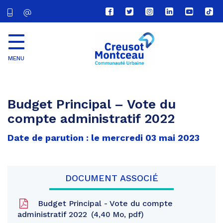
Lien
Lien
Lien
Lien
Lien
Lien
vers
vers
vers
vers
vers
vers
le
le
le
le
la
le
compte
compte
compte
compte
chaîne
com
Facebook
Twitter
Instagram
Linkedin
Youtube
tikt
MENU
CU
Creusot
Montceau
Budget Principal – Vote du
compte administratif 2022
Date de parution : le mercredi 03 mai 2023
DOCUMENT ASSOCIÉ
Budget Principal - Vote du compte
administratif 2022
4,40 Mo, pdf