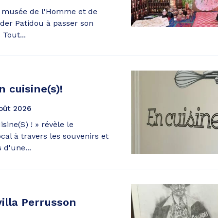
u musée de l'Homme et de
aider Patidou à passer son
 Tout...
 cuisine(s)!
oût
2026
sine(S) ! » révèle le
cal à travers les souvenirs et
 d'une...
villa Perrusson