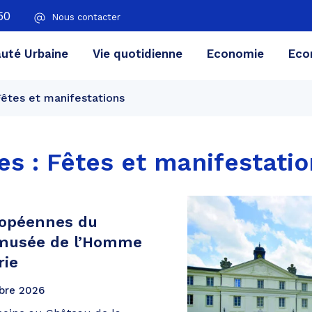
50
Nous contacter
té Urbaine
Vie quotidienne
Economie
Eco
Fêtes et manifestations
es :
Fêtes et manifestatio
ropéennes du
 musée de l’Homme
rie
bre
2026