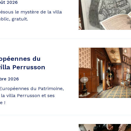
oût
2026
ésous le mystère de la villa
lic, gratuit.
ropéennes du
villa Perrusson
bre
2026
Européennes du Patrimoine,
la villa Perrusson et ses
e !