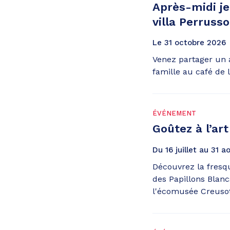
Après-midi je
villa Perruss
Le
31
octobre
2026
Venez partager un 
famille au café de l
ÉVÉNEMENT
Goûtez à l’art 
Du
16
juillet
au
31
ao
Découvrez la fresq
des Papillons Blan
l'écomusée Creuso