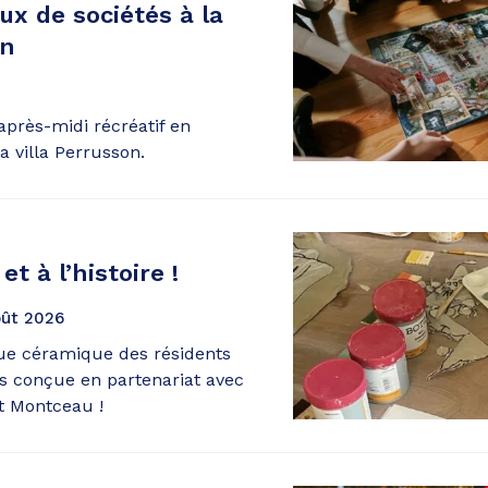
ux de sociétés à la
on
après-midi récréatif en
a villa Perrusson.
et à l’histoire !
ût
2026
ue céramique des résidents
cs conçue en partenariat avec
t Montceau !