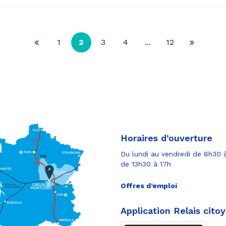
1
2
3
4
...
12
Page
Page
précédente
suivante
Horaires d’ouverture
Du lundi au vendredi de 8h30 à
de 13h30 à 17h
Offres d’emploi
Application Relais cito