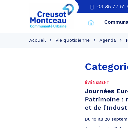
03 85 77 51 
Communau
CU
Creusot
Accueil
Vie quotidienne
Agenda
Montceau
Categori
ÉVÉNEMENT
Journées Eu
Patrimoine :
et de l’Indust
Du
19
au
20
septem