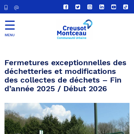
Lien
Lien
Lien
Lien
Lien
Lien
vers
vers
vers
vers
vers
vers
le
le
le
le
la
le
compte
compte
compte
compte
chaîne
com
Facebook
Twitter
Instagram
Linkedin
Youtube
tikt
MENU
CU
Creusot
Montceau
Fermetures exceptionnelles des
déchetteries et modifications
des collectes de déchets – Fin
d’année 2025 / Début 2026