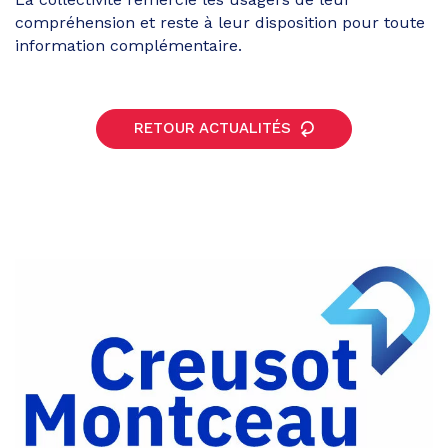
compréhension et reste à leur disposition pour toute
information complémentaire.
RETOUR ACTUALITÉS
Partager
sur
Partager
Facebook
sur
Partager
Twitter
par
e-
mail