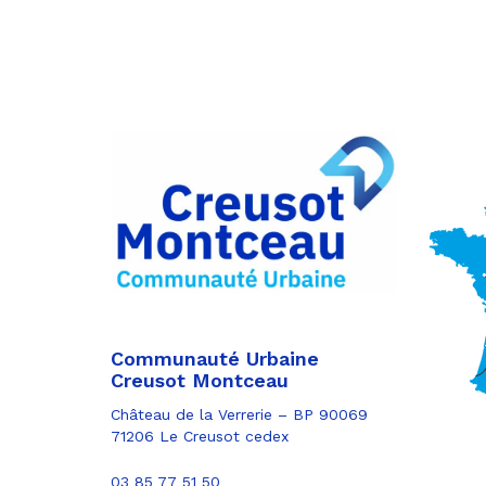
Partager
sur
Partager
Facebook
sur
Partager
Twitter
par
e-
mail
Communauté Urbaine
Creusot Montceau
Château de la Verrerie – BP 90069
71206 Le Creusot cedex
03 85 77 51 50