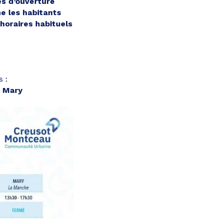
es d’ouverture
e les habitants
 horaires habituels
 :
t Mary