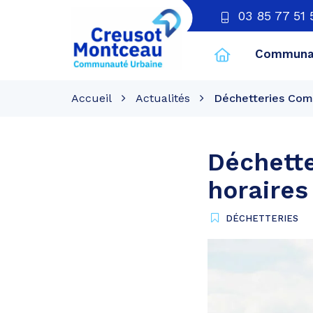
03 85 77 51 
Communau
CU
Creusot
Accueil
Actualités
Déchetteries Comm
Montceau
Déchette
horaires
DÉCHETTERIES