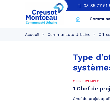
03 85 77 51 
Communau
CU
Creusot
Accueil
Communauté Urbaine
Offre
Montceau
Type d'o
systèmes
OFFRE D'EMPLOI
1 Chef de proj
Chef de projet appl