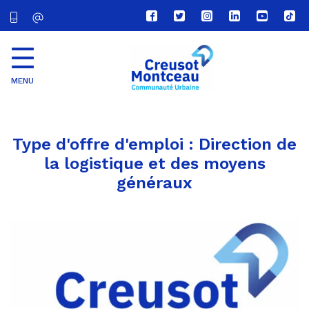
Lien
Lien
Lien
Lien
Lien
Lien
vers
vers
vers
vers
vers
vers
le
le
le
le
la
le
compte
compte
compte
compte
chaîne
com
Facebook
Twitter
Instagram
Linkedin
Youtube
tikt
MENU
CU
Creusot
Montceau
Type d'offre d'emploi :
Direction de
la logistique et des moyens
généraux