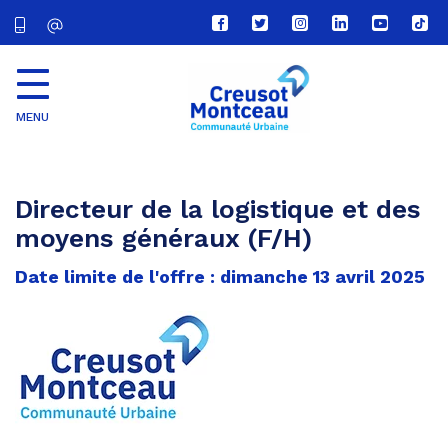
Lien
Lien
Lien
Lien
Lien
Lien
vers
vers
vers
vers
vers
vers
le
le
le
le
la
le
compte
compte
compte
compte
chaîne
com
Facebook
Twitter
Instagram
Linkedin
Youtube
tikt
MENU
CU
Creusot
Montceau
Directeur de la logistique et des
moyens généraux (F/H)
Date limite de l'offre : dimanche 13 avril 2025