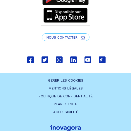
NOUS CONTACTER
Lien
Lien
Lien
Lien
Lien
Lien
vers
vers
vers
vers
vers
vers
le
le
le
le
la
le
GÉRER LES COOKIES
compte
compte
compte
compte
chaîne
compte
MENTIONS LÉGALES
Facebook
Twitter
Instagram
Linkedin
Youtube
tiktok
POLITIQUE DE CONFIDENTIALITÉ
PLAN DU SITE
ACCESSIBILITÉ