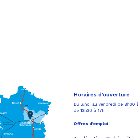
tager
tager
cebook
tager
tter
r
il
Horaires d’ouverture
Du lundi au vendredi de 8h30 à
de 13h30 à 17h
Offres d’emploi