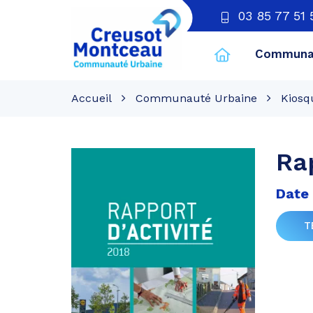
03 85 77 51 
Communau
CU
Creusot
Accueil
Communauté Urbaine
Kiosq
Montceau
Rap
Date 
T