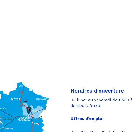
tager
tager
cebook
tager
tter
r
il
Horaires d’ouverture
Du lundi au vendredi de 8h30 à
de 13h30 à 17h
Offres d’emploi