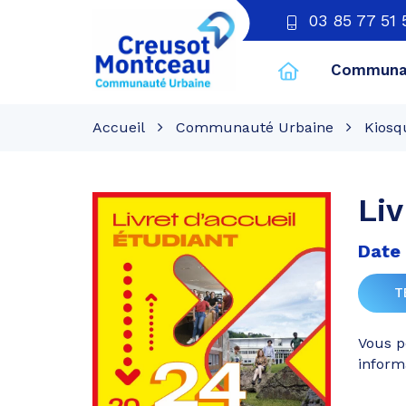
03 85 77 51 
Communau
CU
Creusot
Accueil
Communauté Urbaine
Kiosq
Montceau
Liv
Date 
T
Vous p
inform