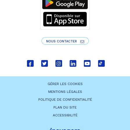
NOUS CONTACTER
Lien
Lien
Lien
Lien
Lien
Lien
vers
vers
vers
vers
vers
vers
le
le
le
le
la
le
GÉRER LES COOKIES
compte
compte
compte
compte
chaîne
compte
MENTIONS LÉGALES
Facebook
Twitter
Instagram
Linkedin
Youtube
tiktok
POLITIQUE DE CONFIDENTIALITÉ
PLAN DU SITE
ACCESSIBILITÉ