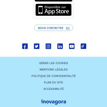
NOUS CONTACTER
Lien
Lien
Lien
Lien
Lien
Lien
vers
vers
vers
vers
vers
vers
le
le
le
le
la
le
GÉRER LES COOKIES
compte
compte
compte
compte
chaîne
compte
MENTIONS LÉGALES
Facebook
Twitter
Instagram
Linkedin
Youtube
tiktok
POLITIQUE DE CONFIDENTIALITÉ
PLAN DU SITE
ACCESSIBILITÉ