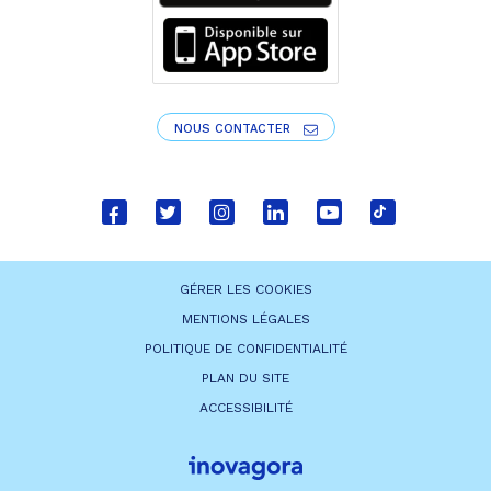
NOUS CONTACTER
Lien
Lien
Lien
Lien
Lien
Lien
vers
vers
vers
vers
vers
vers
le
le
le
le
la
le
GÉRER LES COOKIES
compte
compte
compte
compte
chaîne
compte
MENTIONS LÉGALES
Facebook
Twitter
Instagram
Linkedin
Youtube
tiktok
POLITIQUE DE CONFIDENTIALITÉ
PLAN DU SITE
ACCESSIBILITÉ