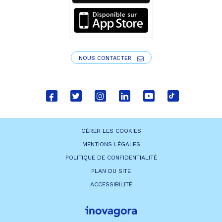
NOUS CONTACTER
Lien
Lien
Lien
Lien
Lien
Lien
vers
vers
vers
vers
vers
vers
le
le
le
le
la
le
GÉRER LES COOKIES
compte
compte
compte
compte
chaîne
compte
MENTIONS LÉGALES
Facebook
Twitter
Instagram
Linkedin
Youtube
tiktok
POLITIQUE DE CONFIDENTIALITÉ
PLAN DU SITE
ACCESSIBILITÉ