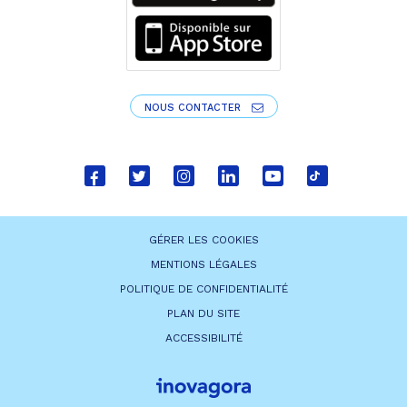
NOUS CONTACTER
Lien
Lien
Lien
Lien
Lien
Lien
vers
vers
vers
vers
vers
vers
le
le
le
le
la
le
GÉRER LES COOKIES
compte
compte
compte
compte
chaîne
compte
MENTIONS LÉGALES
Facebook
Twitter
Instagram
Linkedin
Youtube
tiktok
POLITIQUE DE CONFIDENTIALITÉ
PLAN DU SITE
ACCESSIBILITÉ