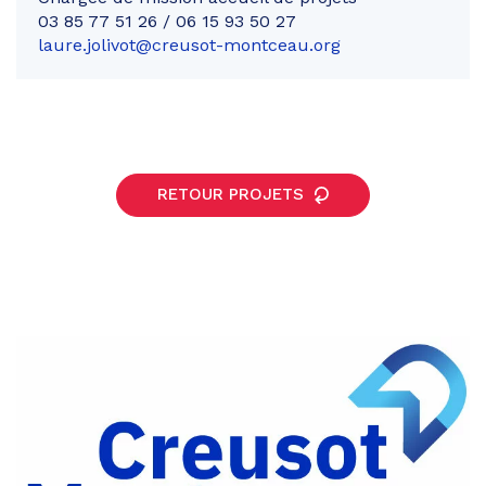
03 85 77 51 26 / 06 15 93 50 27
laure.jolivot@creusot-montceau.org
RETOUR PROJETS
Partager
sur
Partager
Facebook
sur
Partager
Twitter
par
e-
mail