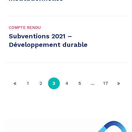
COMPTE RENDU
Subventions 2021 –
Développement durable
1
2
3
4
5
...
17
Page
Page
précédente
suiva