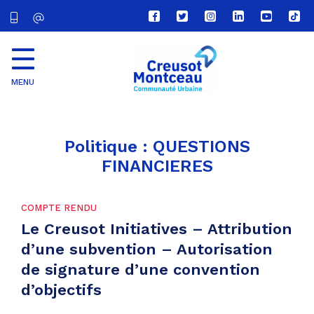
Lien
Lien
Lien
Lien
Lien
Lien
vers
vers
vers
vers
vers
vers
le
le
le
le
la
le
compte
compte
compte
compte
chaîne
com
Facebook
Twitter
Instagram
Linkedin
Youtube
tikt
MENU
CU
Creusot
Montceau
Politique :
QUESTIONS
FINANCIERES
COMPTE RENDU
Le Creusot Initiatives – Attribution
d’une subvention – Autorisation
de signature d’une convention
d’objectifs