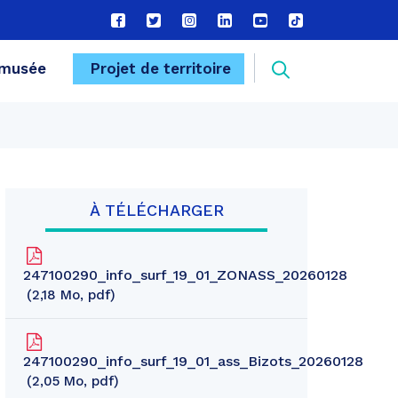
Lien
Lien
Lien
Lien
Lien
Lien
vers
vers
vers
vers
vers
vers
le
le
le
le
la
le
Recherche
musée
Projet de territoire
compte
compte
compte
compte
chaîne
compte
Facebook
Twitter
Instagram
Linkedin
Youtube
tiktok
FERMER
À TÉLÉCHARGER
247100290_info_surf_19_01_ZONASS_20260128
2,18
Mo
, pdf
247100290_info_surf_19_01_ass_Bizots_20260128
2,05
Mo
, pdf