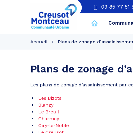
03 85 77 51 
Communau
CU
Creusot
Accueil
Plans de zonage d’assainisseme
Montceau
Plans de zonage d’
Les plans de zonage d’assainissement par c
Les Bizots
Blanzy
Le Breuil
Charmoy
Ciry-le-Noble
Le Creusot