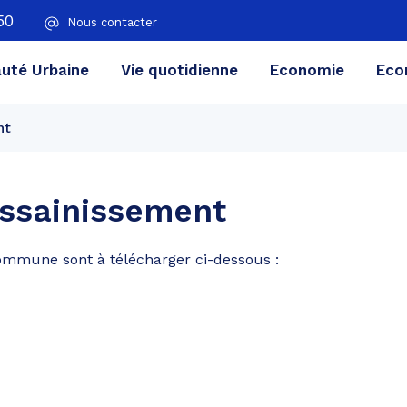
50
Nous contacter
té Urbaine
Vie quotidienne
Economie
Eco
nt
assainissement
ommune sont à télécharger ci-dessous :