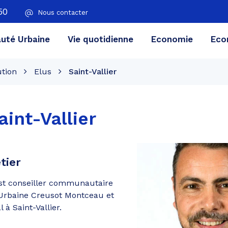
50
Nous contacter
té Urbaine
Vie quotidienne
Economie
Eco
ution
Elus
Saint-Vallier
aint-Vallier
tier
est conseiller communautaire
rbaine Creusot Montceau et
 à Saint-Vallier.