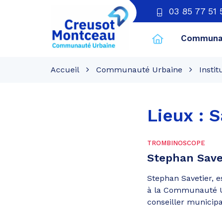
03 85 77 51 
Communau
CU
Creusot
Accueil
Communauté Urbaine
Instit
Montceau
Lieux :
S
TROMBINOSCOPE
Stephan Save
Stephan Savetier, 
à la Communauté U
conseiller municipal