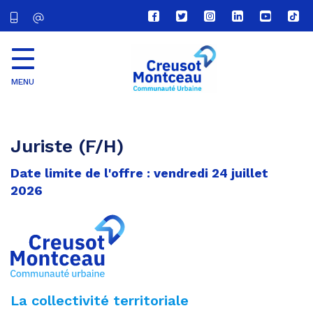
Lien
Lien
Lien
Lien
Lien
Lien
vers
vers
vers
vers
vers
vers
le
le
le
le
la
le
compte
compte
compte
compte
chaîne
com
Facebook
Twitter
Instagram
Linkedin
Youtube
tikt
MENU
CU
Creusot
Montceau
Juriste (F/H)
Date limite de l'offre : vendredi 24 juillet
2026
La collectivité territoriale