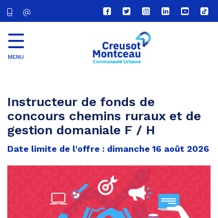
Lien
Lien
Lien
Lien
Lien
Lien
vers
vers
vers
vers
vers
vers
le
le
le
le
la
le
compte
compte
compte
compte
chaîne
com
Facebook
Twitter
Instagram
Linkedin
Youtube
tikt
MENU
CU
Creusot
Montceau
Instructeur de fonds de
concours chemins ruraux et de
gestion domaniale F / H
Date limite de l'offre : dimanche 16 août 2026