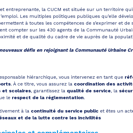
 et entreprenante, la CUCM est située sur un territoire qui
d’emploi. Les multiples politiques publiques qu’elle dével
ermettent à toutes les compétences de s’exprimer et de s
ent compter sur les 430 agents de la Communauté Urbai
ximité et de qualité du cadre de vie auprès de la populatio
 nouveaux défis en rejoignant la Communauté Urbaine 
responsable hiérarchique, vous intervenez en tant que
réf
ports
. À ce titre, vous assurez la
coordination des activit
 et scolaires
, garantissez la
qualité de service
, la
sécur
ue le
respect de la réglementation
.
tivement à la
continuité du service public
et êtes un act
seaux et de la lutte contre les incivilités
incipales et complémentaires