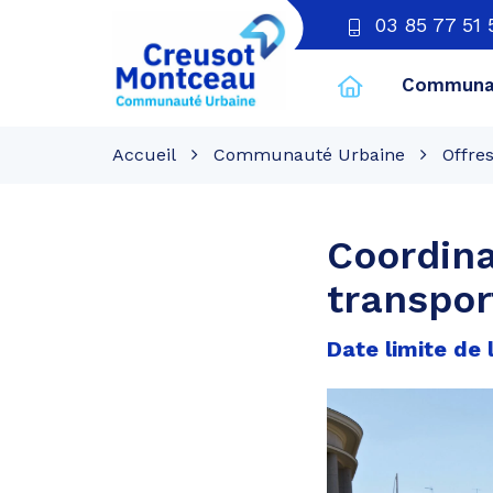
03 85 77 51 
Communau
CU
Creusot
Accueil
Communauté Urbaine
Offre
Montceau
Coordina
transpor
Date limite de l