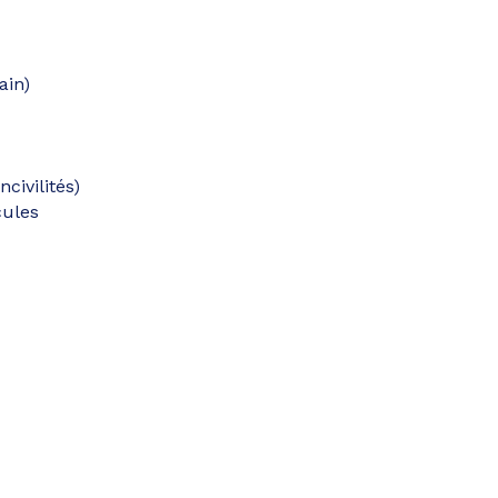
ain)
civilités)
cules