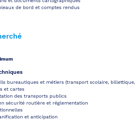
lans et documents cartographiques
bleaux de bord et comptes rendus
cherché
nimum
chniques
ils bureautiques et métiers (transport scolaire, billettique
s et cartes
tation des transports publics
n sécurité routière et réglementation
tionnelles
anification et anticipation