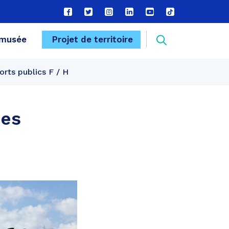
Lien
Lien
Lien
Lien
Lien
Lien
vers
vers
vers
vers
vers
vers
le
le
le
le
la
le
Recherche
musée
Projet de territoire
compte
compte
compte
compte
chaîne
compte
Facebook
Twitter
Instagram
Linkedin
Youtube
tiktok
orts publics F / H
FERMER
des