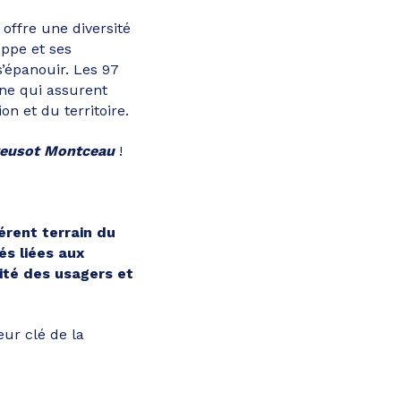
 offre une diversité
oppe et ses
’épanouir. Les 97
ne qui assurent
n et du territoire.
Creusot Montceau
!
érent terrain du
és liées aux
ité des usagers et
eur clé de la