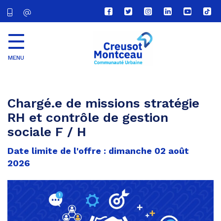
Lien
Lien
Lien
Lien
Lien
Lien
vers
vers
vers
vers
vers
vers
le
le
le
le
la
le
compte
compte
compte
compte
chaîne
com
Facebook
Twitter
Instagram
Linkedin
Youtube
tikt
MENU
CU
Creusot
Montceau
Chargé.e de missions stratégie
RH et contrôle de gestion
sociale F / H
Date limite de l'offre : dimanche 02 août
2026