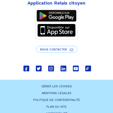
Application Relais citoyen
NOUS CONTACTER
Lien
Lien
Lien
Lien
Lien
Lien
vers
vers
vers
vers
vers
vers
le
le
le
le
la
le
GÉRER LES COOKIES
compte
compte
compte
compte
chaîne
compte
MENTIONS LÉGALES
Facebook
Twitter
Instagram
Linkedin
Youtube
tiktok
POLITIQUE DE CONFIDENTIALITÉ
PLAN DU SITE