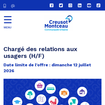
Lien
Lien
Lien
Lien
Lien
Lien
vers
vers
vers
vers
vers
vers
le
le
le
le
la
le
compte
compte
compte
compte
chaîne
com
Facebook
Twitter
Instagram
Linkedin
Youtube
tikt
MENU
CU
Creusot
Montceau
Chargé des relations aux
usagers (H/F)
Date limite de l'offre : dimanche 12 juillet
2026