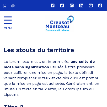
Lien
Lien
Lien
Lien
Lien
Lien
vers
vers
vers
vers
vers
vers
le
le
le
le
la
le
compte
compte
compte
compte
chaîne
com
Facebook
Twitter
Instagram
Linkedin
Youtube
tikt
MENU
CU
Creusot
Montceau
Les atouts du territoire
Le lorem ipsum est, en imprimerie,
une suite de
mots sans signification
utilisée à titre provisoire
pour calibrer une mise en page, le texte définitif
venant remplacer le faux-texte dès qu’il est prêt ou
que la mise en page est achevée. Généralement, on
utilise un texte en faux latin, le Lorem ipsum ou
Lipsum.