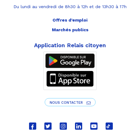
Du lundi au vendredi de 8h30 à 12h et de 13h30 à 17h
Offres d’emploi
Marchés publics
Application Relais citoyen
NOUS CONTACTER
Lien
Lien
Lien
Lien
Lien
Lien
vers
vers
vers
vers
vers
vers