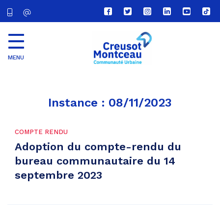
Lien
Lien
Lien
Lien
Lien
Lien
vers
vers
vers
vers
vers
vers
le
le
le
le
la
le
compte
compte
compte
compte
chaîne
com
Facebook
Twitter
Instagram
Linkedin
Youtube
tikt
MENU
CU
Creusot
Montceau
Instance :
08/11/2023
COMPTE RENDU
Adoption du compte-rendu du
bureau communautaire du 14
septembre 2023