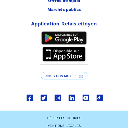
Offres d’emploi
Marchés publics
Application Relais citoyen
NOUS CONTACTER
Lien
Lien
Lien
Lien
Lien
Lien
vers
vers
vers
vers
vers
vers
le
le
le
le
la
le
GÉRER LES COOKIES
compte
compte
compte
compte
chaîne
compte
MENTIONS LÉGALES