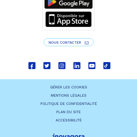
NOUS CONTACTER
Lien
Lien
Lien
Lien
Lien
Lien
vers
vers
vers
vers
vers
vers
le
le
le
le
la
le
GÉRER LES COOKIES
compte
compte
compte
compte
chaîne
compte
MENTIONS LÉGALES
Facebook
Twitter
Instagram
Linkedin
Youtube
tiktok
POLITIQUE DE CONFIDENTIALITÉ
PLAN DU SITE
ACCESSIBILITÉ