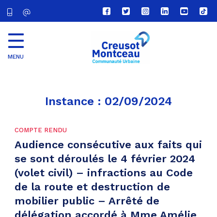
Lien
Lien
Lien
Lien
Lien
Lien
vers
vers
vers
vers
vers
vers
le
le
le
le
la
le
compte
compte
compte
compte
chaîne
com
Facebook
Twitter
Instagram
Linkedin
Youtube
tikt
MENU
CU
Creusot
Montceau
Instance :
02/09/2024
COMPTE RENDU
Audience consécutive aux faits qui
se sont déroulés le 4 février 2024
(volet civil) – infractions au Code
de la route et destruction de
mobilier public – Arrêté de
délégation accordé à Mme Amélie