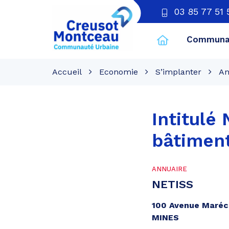
03 85 77 51 
Communau
CU
Creusot
Accueil
Economie
S’implanter
An
Montceau
Intitulé
bâtimen
ANNUAIRE
NETISS
100 Avenue Maréc
MINES