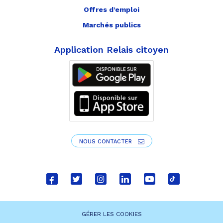
Offres d’emploi
Marchés publics
Application Relais citoyen
NOUS CONTACTER
Lien
Lien
Lien
Lien
Lien
Lien
vers
vers
vers
vers
vers
vers
le
le
le
le
la
le
GÉRER LES COOKIES
compte
compte
compte
compte
chaîne
compte