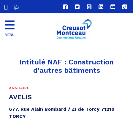
Lien
Lien
Lien
Lien
Lien
Lien
vers
vers
vers
vers
vers
vers
le
le
le
le
la
le
compte
compte
compte
compte
chaîne
com
Facebook
Twitter
Instagram
Linkedin
Youtube
tikt
MENU
CU
Creusot
Montceau
Intitulé NAF :
Construction
d'autres bâtiments
ANNUAIRE
AVELIS
677, Rue Alain Bombard / ZI de Torcy 71210
TORCY