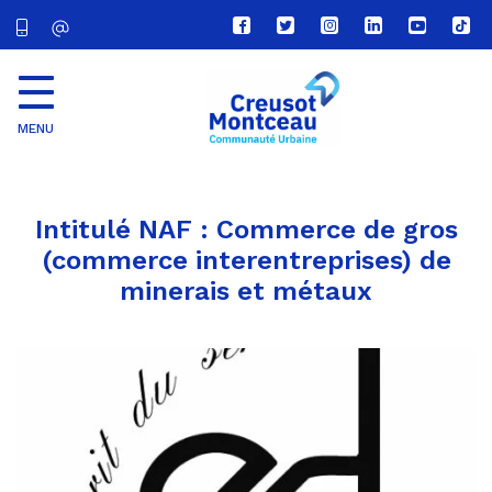
Lien
Lien
Lien
Lien
Lien
Lien
vers
vers
vers
vers
vers
vers
le
le
le
le
la
le
compte
compte
compte
compte
chaîne
com
Facebook
Twitter
Instagram
Linkedin
Youtube
tikt
MENU
CU
Creusot
Montceau
Intitulé NAF :
Commerce de gros
(commerce interentreprises) de
minerais et métaux