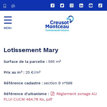
Lien
Lien
Lien
Lien
Lien
Lien
vers
vers
vers
vers
vers
vers
le
le
le
le
la
le
compte
compte
compte
compte
chaîne
com
Facebook
Twitter
Instagram
Linkedin
Youtube
tikt
MENU
CU
Creusot
Montceau
Lotissement Mary
Surface de la parcelle :
595 m²
Prix au m² :
25 €/m²
Référence cadastre :
section B n°568
Référence d'urbanisme :
Règlement zonage AU
PLUi CUCM
464,78
Ko
, pdf