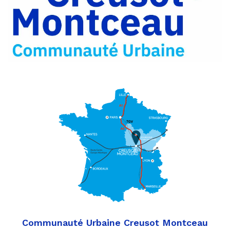
Partager
Twitter
par
e-
mail
Communauté Urbaine Creusot Montceau