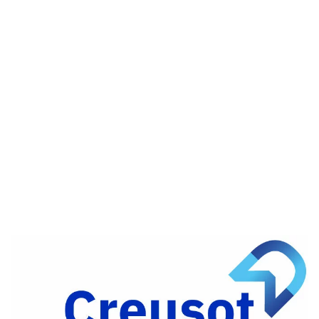
Partager
sur
Partager
Facebook
sur